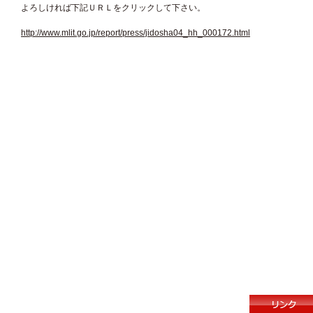
よろしければ下記ＵＲＬをクリックして下さい。
http://www.mlit.go.jp/report/press/jidosha04_hh_000172.html