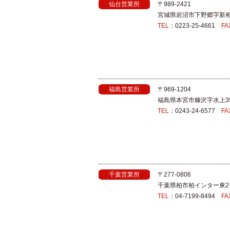
仙台営業所
〒989‐2421
宮城県岩沼市下野郷字新相
TEL
：0223-25-4661
FA
福島営業所
〒969‐1204
福島県本宮市糠沢字水上35
TEL
：0243-24-6577
FA
千葉営業所
〒277‐0806
千葉県柏市柏インター東2
TEL
：04-7199-8494
FA