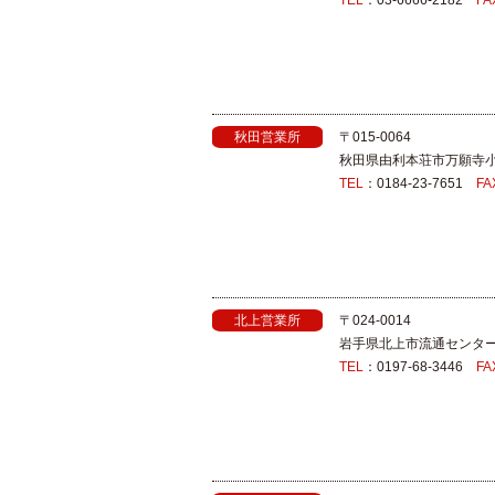
TEL
：03-6666-2182
FA
秋田営業所
〒015-0064
秋田県由利本荘市万願寺小
TEL
：0184-23-7651
FA
北上営業所
〒024‐0014
岩手県北上市流通センター1
TEL
：0197-68-3446
FA