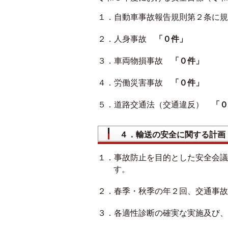
１．自動車事故報告規則第２条に
２．人身事故
「０件」
３．車両物損事故
「０件」
４．労働災害事故
「０件」
５．道路交通法（交通違反）
「０
４．輸送の安全に関する計画
１．事故防止を目的とした安全会議
す。
２．春季・秋季の年２回、交通事故
３．各適性診断の確実な実施及び、