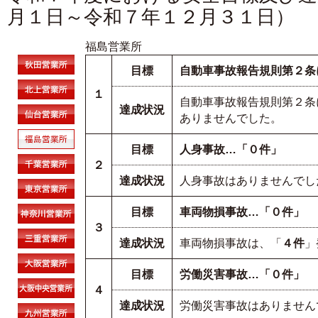
月１日～令和７年１２月３１日）
福島営業所
目標
自動車事故報告規則第２条
１
自動車事故報告規則第２条
達成状況
ありませんでした。
目標
人身事故…「０件」
２
達成状況
人身事故はありませんでし
目標
車両物損事故…「０件」
３
達成状況
車両物損事故は、「
４件
」
目標
労働災害事故…「０件」
４
達成状況
労働災害事故はありません