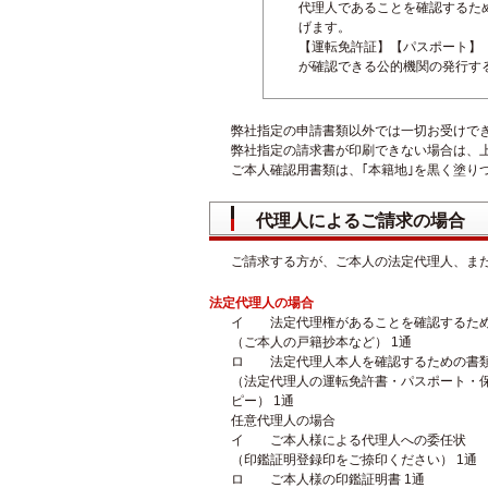
代理人であることを確認するた
げます。
【運転免許証】【パスポート】
が確認できる公的機関の発行す
弊社指定の申請書類以外では一切お受けで
弊社指定の請求書が印刷できない場合は、
ご本人確認用書類は、｢本籍地｣を黒く塗り
代理人によるご請求の場合
ご請求する方が、ご本人の法定代理人、ま
法定代理人の場合
イ 法定代理権があることを確認するた
（ご本人の戸籍抄本など） 1通
ロ 法定代理人本人を確認するための書
（法定代理人の運転免許書・パスポート・
ピー） 1通
任意代理人の場合
イ ご本人様による代理人への委任状
（印鑑証明登録印をご捺印ください） 1通
ロ ご本人様の印鑑証明書 1通