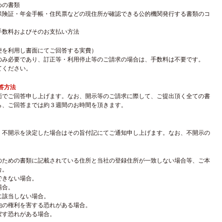
めの書類
保険証・年金手帳・住民票などの現住所が確認できる公的機関発行する書類のコ
手数料およびそのお支払い方法
便を利用し書面にてご回答する実費）
のみ必要であり、訂正等・利用停止等のご請求の場合は、手数料は不要です。
てください。
答方法
面でご回答申し上げます。なお、開示等のご請求に際して、ご提出頂く全ての書
ら、ご回答までは約３週間のお時間を頂きます。
。不開示を決定した場合はその旨付記にてご通知申し上げます。なお、不開示の
のための書類に記載されている住所と当社の登録住所が一致しない場合等、ご本
合。
できない場合。
場合。
に該当しない場合。
他の権利を害する恐れがある場合。
ぼす恐れがある場合。