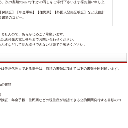
め、次の書類の内いずれかの写しをご添付下さいます様お願い申し上
【保険証】【年金手帳】【住民票】【外国人登録証明証】など現住所
る書類のコピー。
きませんので、あらかじめご了承願います。
上記送付先の電話番号までお問い合わせください。
つぶすなどして読み取りできない状態でご郵送ください。
たは任意代理人である場合は、前項の書類に加えて以下の書類を同封願います。
めの書類
類
保険証・年金手帳・住民票などの現住所が確認できる公的機関発行する書類のコ