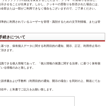
様は、ウェブブラウザの設定を変更することにより、クッキーの受取りを拒否し、
表示させることが出来ます。しかし、クッキーの受取りを拒否された場合には、
の全部または一部がご利用できなく場合もございますので、ご了承ください。
標準的に利用されているユーザーを管理・識別するための文字列情報、または管
手続きについて
に基づき、保有個人データに関する利用目的の通知、開示、訂正、利用停止等の
て頂きます。
認識できる個人情報であって、「個人情報の保護に関する法律」に基づく保有個
ている情報のみと致します。
ご請求書および手数料（利用目的の通知、開示の場合）を同封の上、郵送にてお
類在中」と朱書でご記入をお願い致します。