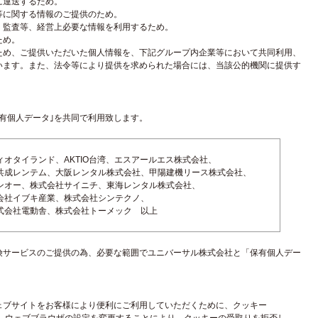
に運送するため。
等に関する情報のご提供のため。
・監査等、経営上必要な情報を利用するため。
ため。
ため、ご提供いただいた個人情報を、下記グループ内企業等において共同利用、
います。また、法令等により提供を求められた場合には、当該公的機関に提供す
有個人データ｣を共同で利用致します。
オタイランド、AKTIO台湾、エスアールエス株式会社、
共成レンテム、大阪レンタル株式会社、甲陽建機リース株式会社、
ンオー、株式会社サイニチ、東海レンタル株式会社、
会社イブキ産業、株式会社シンテクノ、
式会社電動舎、株式会社トーメック 以上
険サービスのご提供の為、必要な範囲でユニバーサル株式会社と「保有個人デー
ェブサイトをお客様により便利にご利用していただくために、クッキー