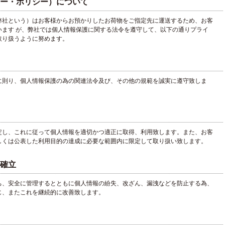
ー・ポリシー）について
弊社という）はお客様からお預かりしたお荷物をご指定先に運送するため、お客
います が、弊社では個人情報保護に関する法令を遵守して、以下の通りプライ
取り扱うように努めます。
に則り、個人情報保護の為の関連法令及び、その他の規範を誠実に遵守致しま
定し、これに従って個人情報を適切かつ適正に取得、利用致します。また、お客
しくは公表した利用目的の達成に必要な範囲内に限定して取り扱い致します。
確立
ち、安全に管理するとともに個人情報の紛失、改ざん、漏洩などを防止する為、
じ、またこれを継続的に改善致します。