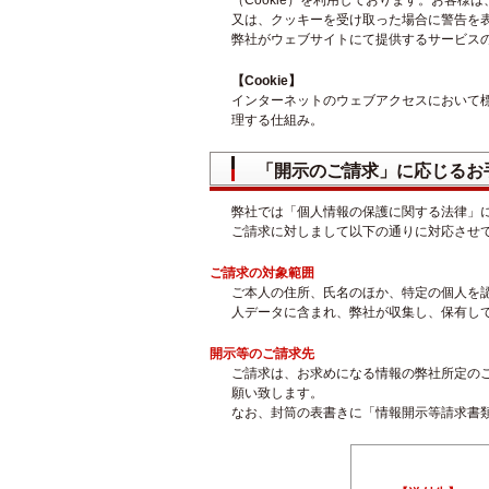
（Cookie）を利用しております。お客
又は、クッキーを受け取った場合に警告を
弊社がウェブサイトにて提供するサービス
【Cookie】
インターネットのウェブアクセスにおいて
理する仕組み。
「開示のご請求」に応じるお
弊社では「個人情報の保護に関する法律」
ご請求に対しまして以下の通りに対応させ
ご請求の対象範囲
ご本人の住所、氏名のほか、特定の個人を
人データに含まれ、弊社が収集し、保有し
開示等のご請求先
ご請求は、お求めになる情報の弊社所定の
願い致します。
なお、封筒の表書きに「情報開示等請求書