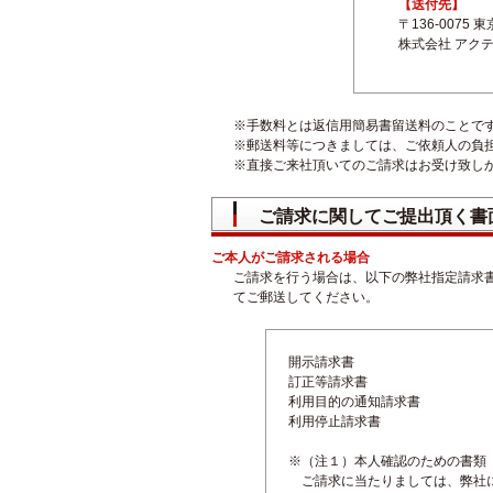
【送付先】
〒136-0075 
株式会社 アク
※手数料とは返信用簡易書留送料のことで
※郵送料等につきましては、ご依頼人の負
※直接ご来社頂いてのご請求はお受け致し
ご請求に関してご提出頂く書
ご本人がご請求される場合
ご請求を行う場合は、以下の弊社指定請求
てご郵送してください。
開示請求書
訂正等請求書
利用目的の通知請求書
利用停止請求書
※（注１）本人確認のための書類
ご請求に当たりましては、弊社