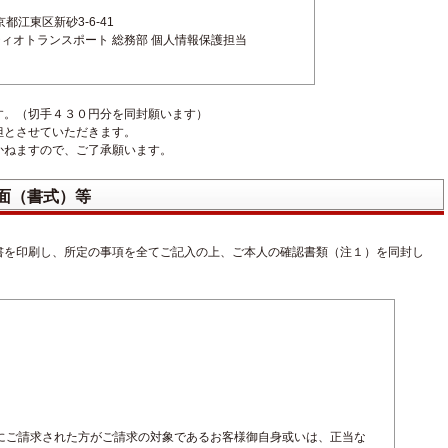
東京都江東区新砂3-6-41
ティオトランスポート 総務部 個人情報保護担当
す。（切手４３０円分を同封願います）
担とさせていただきます。
かねますので、ご了承願います。
面（書式）等
書を印刷し、所定の事項を全てご記入の上、ご本人の確認書類（注１）を同封し
にご請求された方がご請求の対象であるお客様御自身或いは、正当な