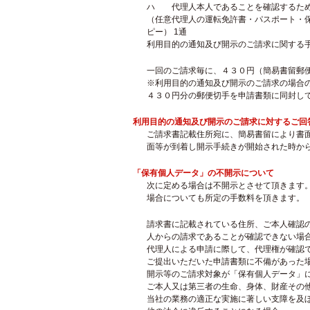
ハ 代理人本人であることを確認するた
（任意代理人の運転免許書・パスポート・
ピー） 1通
利用目的の通知及び開示のご請求に関する
一回のご請求毎に、４３０円（簡易書留郵
※利用目的の通知及び開示のご請求の場合
４３０円分の郵便切手を申請書類に同封し
利用目的の通知及び開示のご請求に対するご回
ご請求書記載住所宛に、簡易書留により書
面等が到着し開示手続きが開始された時か
「保有個人データ」の不開示について
次に定める場合は不開示とさせて頂きます
場合についても所定の手数料を頂きます。
請求書に記載されている住所、ご本人確認
人からの請求であることが確認できない場
代理人による申請に際して、代理権が確認
ご提出いただいた申請書類に不備があった
開示等のご請求対象が「保有個人データ」
ご本人又は第三者の生命、身体、財産その
当社の業務の適正な実施に著しい支障を及