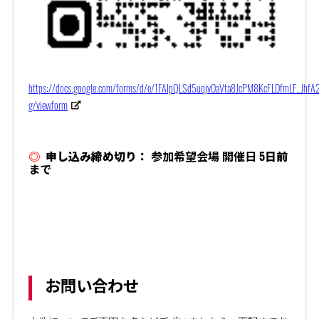
https://docs.google.com/forms/d/e/1FAIpQLSd5uqjvOaVta8JcPM8KcFLDfmLF_JhfA2
g/viewform
◎
申し込み締め切り：
参加希望会場 開催日
5日前
まで
お問い合わせ